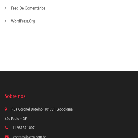
Feed De Comentários
WordPress.org
Sobre nós
Rua Coronel Botelho, 101. Vl. Leopoldina
São Paulo – SP
11 98124 1007
contato@wpw.com.br