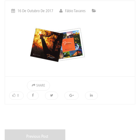
16 De Outubro De 2017
Fábio Tavares
SHARE
0
Previous Post