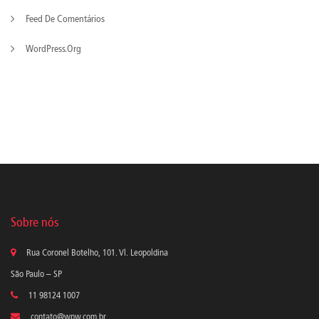
Feed De Comentários
WordPress.org
Sobre nós
Rua Coronel Botelho, 101. Vl. Leopoldina
São Paulo – SP
11 98124 1007
contato@wpw.com.br