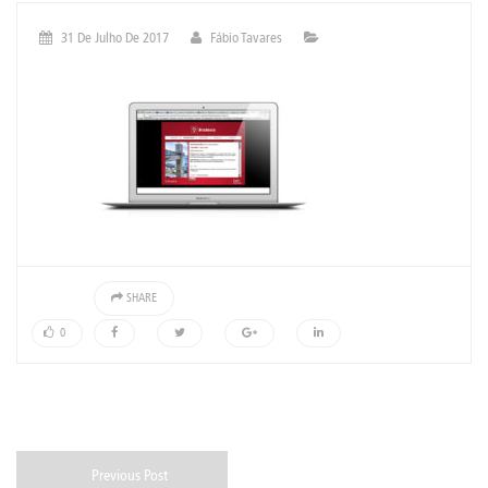
31 De Julho De 2017
Fábio Tavares
SHARE
0
Previous Post