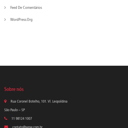
Feed De Comentários
WordPress.org
Sobre nós
Rua Coronel Botelho, 101. Vl. Leopoldina
São Paulo – SP
11 98124 1007
contato@wpw.com.br